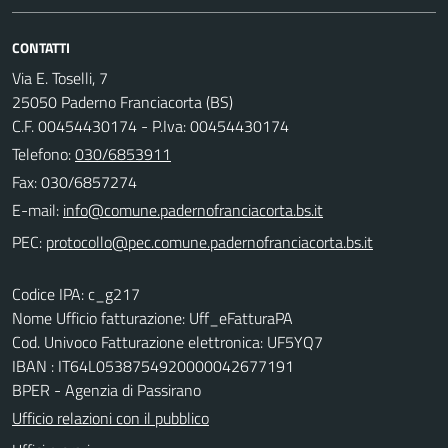
CONTATTI
Via E. Toselli, 7
25050 Paderno Franciacorta (BS)
C.F. 00454430174 - P.Iva: 00454430174
Telefono:
030/6853911
Fax: 030/6857274
E-mail:
PEC:
Codice IPA: c_g217
Nome Ufficio fatturazione: Uff_eFatturaPA
Cod. Univoco Fatturazione elettronica: UF5YQ7
IBAN : IT64L0538754920000042677191
BPER - Agenzia di Passirano
Ufficio relazioni con il pubblico