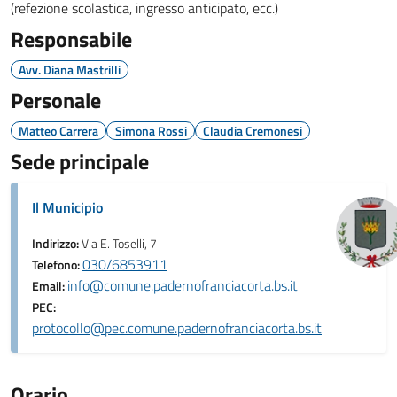
(refezione scolastica, ingresso anticipato, ecc.)
Responsabile
Avv. Diana Mastrilli
Personale
Matteo Carrera
Simona Rossi
Claudia Cremonesi
Sede principale
Il Municipio
Indirizzo:
Via E. Toselli, 7
030/6853911
Telefono:
info@comune.padernofranciacorta.bs.it
Email:
PEC:
protocollo@pec.comune.padernofranciacorta.bs.it
Orario