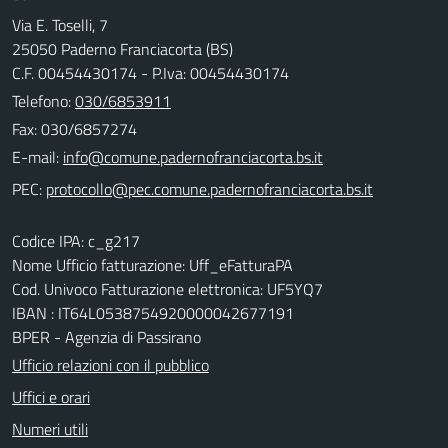
Via E. Toselli, 7
25050 Paderno Franciacorta (BS)
C.F. 00454430174 - P.Iva: 00454430174
Telefono:
030/6853911
Fax: 030/6857274
E-mail:
PEC:
Codice IPA: c_g217
Nome Ufficio fatturazione: Uff_eFatturaPA
Cod. Univoco Fatturazione elettronica: UF5YQ7
IBAN : IT64L0538754920000042677191
BPER - Agenzia di Passirano
Ufficio relazioni con il pubblico
Uffici e orari
Numeri utili