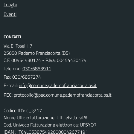
Luoghi
Eventi
CONTATTI
Via E. Toselli, 7
25050 Paderno Franciacorta (BS)
C.F. 00454430174 - P.Iva: 00454430174
Telefono:
030/6853911
Fax: 030/6857274
E-mail:
PEC:
Codice IPA: c_g217
Nome Ufficio fatturazione: Uff_eFatturaPA
Cod. Univoco Fatturazione elettronica: UF5YQ7
IBAN : IT64L0538754920000042677191