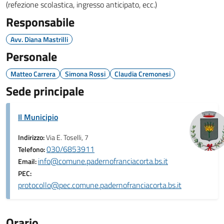
(refezione scolastica, ingresso anticipato, ecc.)
Responsabile
Avv. Diana Mastrilli
Personale
Matteo Carrera
Simona Rossi
Claudia Cremonesi
Sede principale
Il Municipio
Indirizzo:
Via E. Toselli, 7
030/6853911
Telefono:
info@comune.padernofranciacorta.bs.it
Email:
PEC:
protocollo@pec.comune.padernofranciacorta.bs.it
Orario