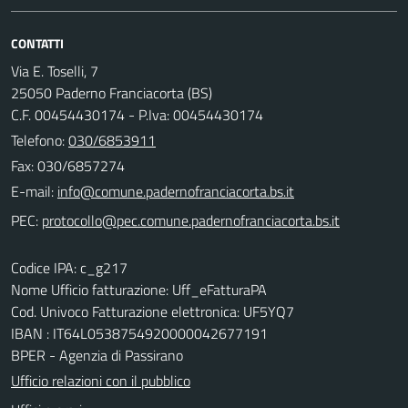
CONTATTI
Via E. Toselli, 7
25050 Paderno Franciacorta (BS)
C.F. 00454430174 - P.Iva: 00454430174
Telefono:
030/6853911
Fax: 030/6857274
E-mail:
PEC:
Codice IPA: c_g217
Nome Ufficio fatturazione: Uff_eFatturaPA
Cod. Univoco Fatturazione elettronica: UF5YQ7
IBAN : IT64L0538754920000042677191
BPER - Agenzia di Passirano
Ufficio relazioni con il pubblico