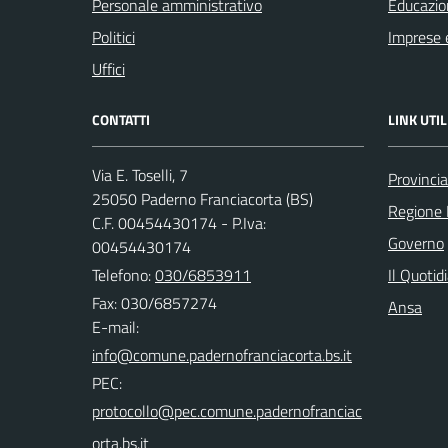
Personale amministrativo
Educazio
Politici
Imprese 
Uffici
CONTATTI
LINK UTIL
Via E. Toselli, 7
Provincia
25050 Paderno Franciacorta (BS)
Regione 
C.F. 00454430174 - P.Iva:
Governo
00454430174
Telefono:
030/6853911
Il Quotid
Fax: 030/6857274
Ansa
E-mail:
PEC: