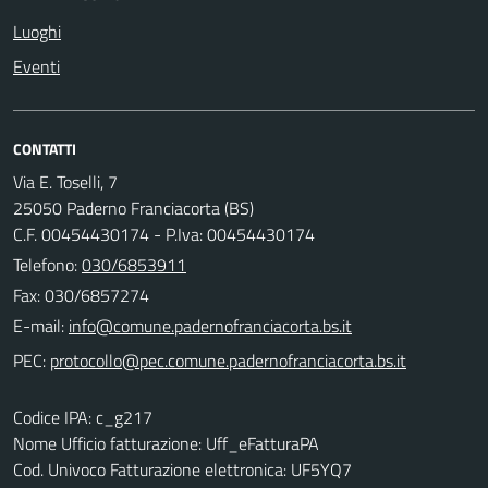
Luoghi
Eventi
CONTATTI
Via E. Toselli, 7
25050 Paderno Franciacorta (BS)
C.F. 00454430174 - P.Iva: 00454430174
Telefono:
030/6853911
Fax: 030/6857274
E-mail:
PEC:
Codice IPA: c_g217
Nome Ufficio fatturazione: Uff_eFatturaPA
Cod. Univoco Fatturazione elettronica: UF5YQ7