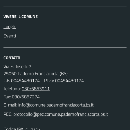
VIVERE IL COMUNE
Luoghi
Eventi
CONTATTI
Via E. Toselli, 7
25050 Paderno Franciacorta (BS)
C.F. 00454430174 - P.Iva: 00454430174
Telefono:
030/6853911
Fax: 030/6857274
E-mail:
PEC:
Codice IPA: c_g217