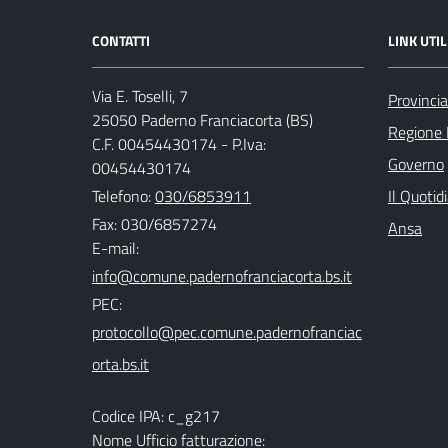
CONTATTI
LINK UTIL
Via E. Toselli, 7
Provincia
25050 Paderno Franciacorta (BS)
Regione 
C.F. 00454430174 - P.Iva:
Governo
00454430174
Telefono:
030/6853911
Il Quotid
Fax: 030/6857274
Ansa
E-mail:
PEC:
Codice IPA: c_g217
Nome Ufficio fatturazione: