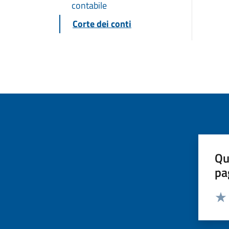
contabile
Corte dei conti
Qu
pa
Valut
Valu