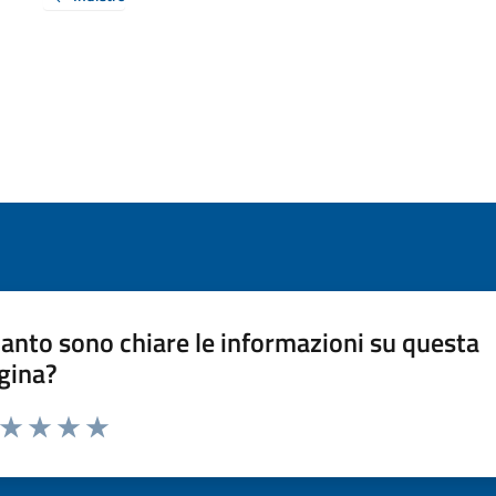
anto sono chiare le informazioni su questa
gina?
a da 1 a 5 stelle la pagina
ta 1 stelle su 5
Valuta 2 stelle su 5
Valuta 3 stelle su 5
Valuta 4 stelle su 5
Valuta 5 stelle su 5