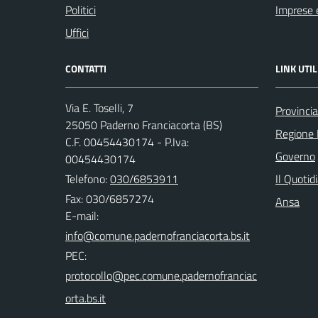
Politici
Imprese 
Uffici
CONTATTI
LINK UTIL
Via E. Toselli, 7
Provincia
25050 Paderno Franciacorta (BS)
Regione 
C.F. 00454430174 - P.Iva:
Governo
00454430174
Telefono:
030/6853911
Il Quotid
Fax: 030/6857274
Ansa
E-mail:
PEC: