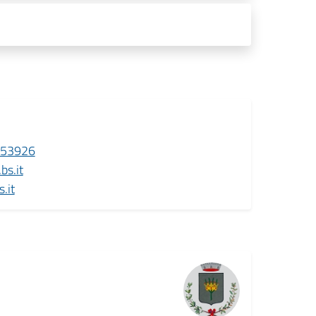
853926
bs.it
.it