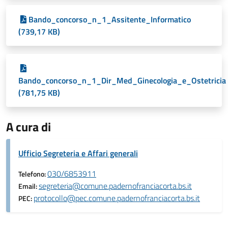
Bando_concorso_n_1_Assitente_Informatico
(739,17 KB)
Bando_concorso_n_1_Dir_Med_Ginecologia_e_Ostetricia
(781,75 KB)
A cura di
Ufficio Segreteria e Affari generali
030/6853911
Telefono:
segreteria@comune.padernofranciacorta.bs.it
Email:
protocollo@pec.comune.padernofranciacorta.bs.it
PEC: