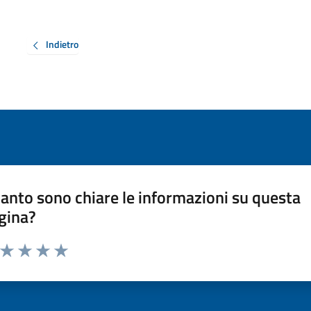
Indietro
anto sono chiare le informazioni su questa
gina?
a da 1 a 5 stelle la pagina
ta 1 stelle su 5
Valuta 2 stelle su 5
Valuta 3 stelle su 5
Valuta 4 stelle su 5
Valuta 5 stelle su 5