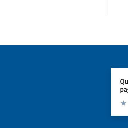
Qu
pa
Valut
Valu