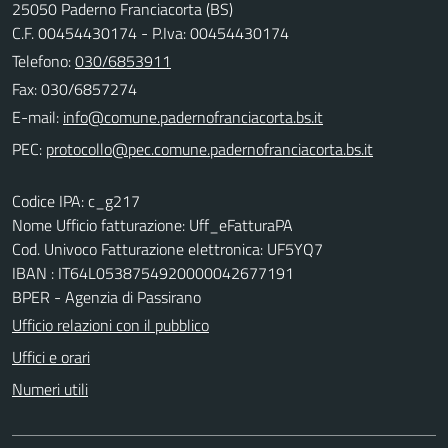
25050 Paderno Franciacorta (BS)
C.F. 00454430174 - P.Iva: 00454430174
Telefono:
030/6853911
Fax: 030/6857274
E-mail:
PEC:
Codice IPA: c_g217
Nome Ufficio fatturazione: Uff_eFatturaPA
Cod. Univoco Fatturazione elettronica: UF5YQ7
IBAN : IT64L0538754920000042677191
BPER - Agenzia di Passirano
Ufficio relazioni con il pubblico
Uffici e orari
Numeri utili