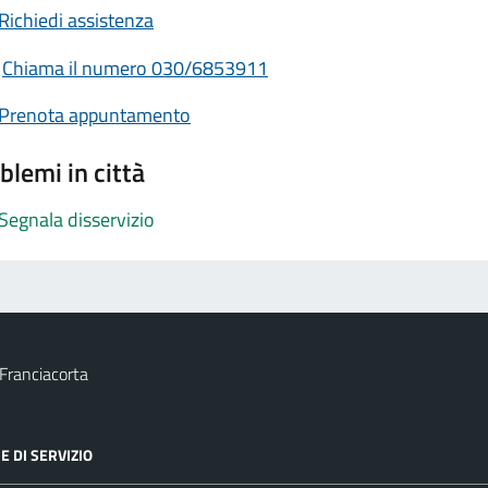
Richiedi assistenza
Chiama il numero 030/6853911
Prenota appuntamento
blemi in città
Segnala disservizio
Franciacorta
E DI SERVIZIO