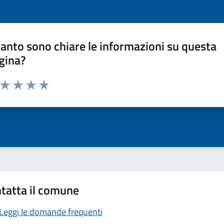
anto sono chiare le informazioni su questa
gina?
a da 1 a 5 stelle la pagina
ta 1 stelle su 5
Valuta 2 stelle su 5
Valuta 3 stelle su 5
Valuta 4 stelle su 5
Valuta 5 stelle su 5
tatta il comune
Leggi le domande frequenti