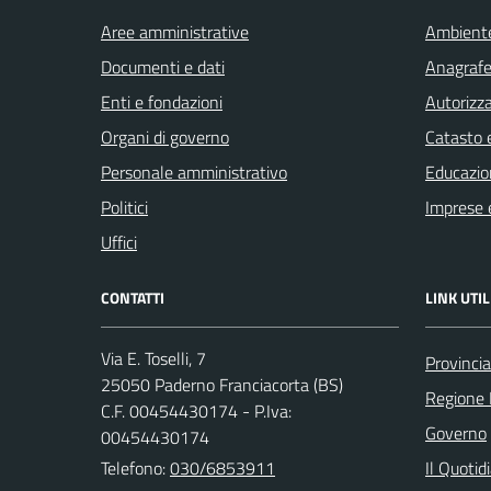
Aree amministrative
Ambient
Documenti e dati
Anagrafe 
Enti e fondazioni
Autorizza
Organi di governo
Catasto e
Personale amministrativo
Educazio
Politici
Imprese 
Uffici
CONTATTI
LINK UTIL
Via E. Toselli, 7
Provincia
25050 Paderno Franciacorta (BS)
Regione 
C.F. 00454430174 - P.Iva:
Governo
00454430174
Telefono:
030/6853911
Il Quotid