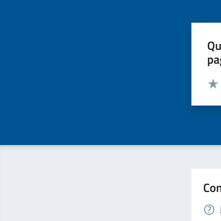
Qu
pa
Valut
Valu
Con