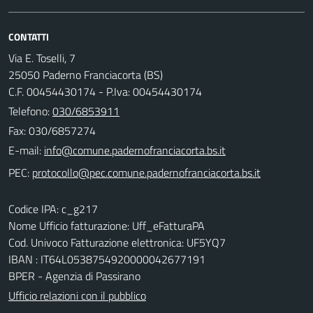
CONTATTI
Via E. Toselli, 7
25050 Paderno Franciacorta (BS)
C.F. 00454430174 - P.Iva: 00454430174
Telefono:
030/6853911
Fax: 030/6857274
E-mail:
PEC:
Codice IPA: c_g217
Nome Ufficio fatturazione: Uff_eFatturaPA
Cod. Univoco Fatturazione elettronica: UF5YQ7
IBAN : IT64L0538754920000042677191
BPER - Agenzia di Passirano
Ufficio relazioni con il pubblico