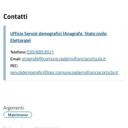
Contatti
Ufficio Servizi demografici (Anagrafe, Stato civile,
Elettorale)
030/6853921
Telefono:
anagrafe@comune.padernofranciacorta.bs.it
Email:
PEC:
servizidemografici@pec.comune.padernofranciacorta.bs.it
Argomenti:
Matrimonio