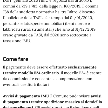
Dal 1° gennaio 2020 l’IMU è regolata dall’articolo 1,
commi da 739 a 783, della legge n. 160/2019. Il comma
738 della suddetta normativa ha, tra l’altro, disposto
l’abolizione della TASI a far tempo dal 01/01/2020,
pertanto le fattispecie immobiliari (beni merce e
fabbricati rurali strumentali) che sino al 31/12/2019
erano gravate da TASI, dal 2020 sono sottoposte a
tassazione IMU.
Come fare
Il pagamento deve essere effettuato
esclusivamente
tramite modello F24 ordinario
. Il modello F24 è esente
da commissioni e consente la compensazione con
eventuali crediti tributari
Avvisi di pagamento IMU
Il Comune può inviare
avvisi
di pagamento tramite spedizione massiva al domicilio
dei contribuenti
. Gli avvisi riportano il riepilogo degli