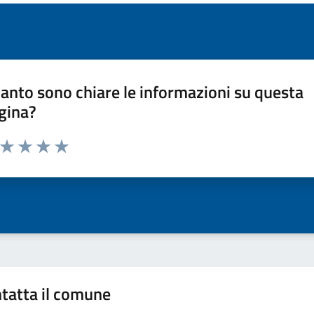
anto sono chiare le informazioni su questa
gina?
a da 1 a 5 stelle la pagina
ta 1 stelle su 5
Valuta 2 stelle su 5
Valuta 3 stelle su 5
Valuta 4 stelle su 5
Valuta 5 stelle su 5
tatta il comune