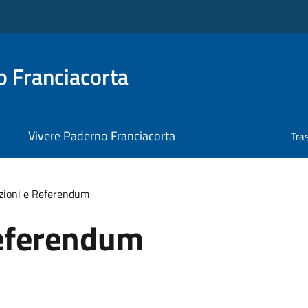
 Franciacorta
Vivere Paderno Franciacorta
Tra
zioni e Referendum
Referendum