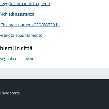
Leggi le domande frequenti
Richiedi assistenza
Chiama il numero 030/6853911
Prenota appuntamento
blemi in città
Segnala disservizio
Franciacorta