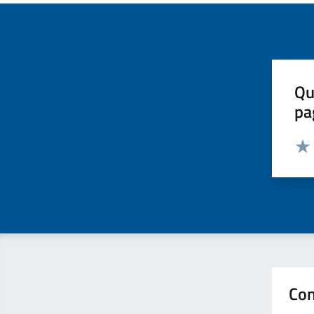
Qu
pa
Valut
Valu
Con