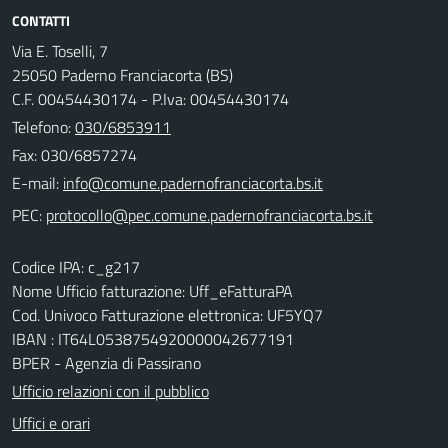
CONTATTI
Via E. Toselli, 7
25050 Paderno Franciacorta (BS)
C.F. 00454430174 - P.Iva: 00454430174
Telefono:
030/6853911
Fax: 030/6857274
E-mail:
PEC:
Codice IPA: c_g217
Nome Ufficio fatturazione: Uff_eFatturaPA
Cod. Univoco Fatturazione elettronica: UF5YQ7
IBAN : IT64L0538754920000042677191
BPER - Agenzia di Passirano
Ufficio relazioni con il pubblico
Uffici e orari