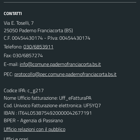
CONTATTI
Via E. Toselli, 7
25050 Paderno Franciacorta (BS)
C.F. 00454430174 - P.Iva: 00454430174
Telefono:
030/6853911
Fax: 030/6857274
E-mail:
PEC:
Codice IPA: c_g217
Nome Ufficio fatturazione: Uff_eFatturaPA
Cod. Univoco Fatturazione elettronica: UF5YQ7
IBAN : IT64L0538754920000042677191
BPER - Agenzia di Passirano
Ufficio relazioni con il pubblico
Uffici e orari