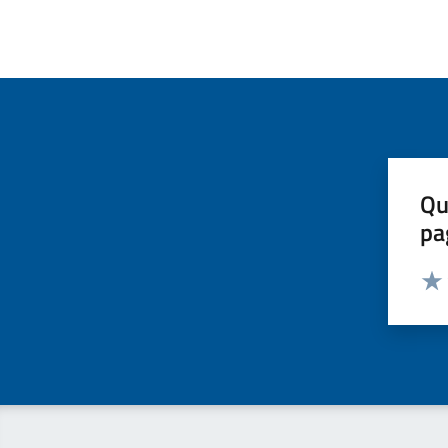
Qu
pa
Valut
Valu