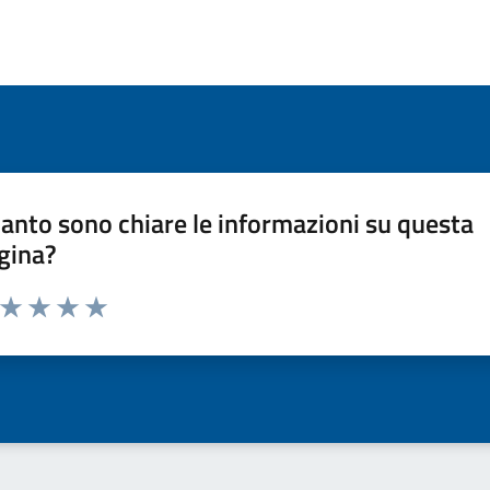
anto sono chiare le informazioni su questa
gina?
a da 1 a 5 stelle la pagina
ta 1 stelle su 5
Valuta 2 stelle su 5
Valuta 3 stelle su 5
Valuta 4 stelle su 5
Valuta 5 stelle su 5