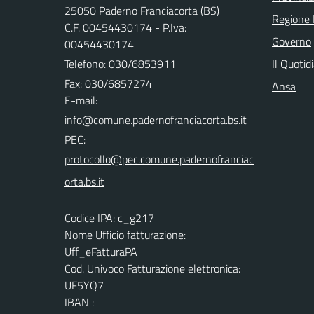
25050 Paderno Franciacorta (BS)
Regione 
C.F. 00454430174 - P.Iva:
Governo
00454430174
Telefono:
030/6853911
Il Quotid
Fax: 030/6857274
Ansa
E-mail:
PEC:
Codice IPA: c_g217
Nome Ufficio fatturazione:
Uff_eFatturaPA
Cod. Univoco Fatturazione elettronica:
UF5YQ7
IBAN :