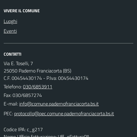
VIVERE IL COMUNE
Luoghi
Eventi
CONTATTI
Via E. Toselli, 7
25050 Paderno Franciacorta (BS)
C.F. 00454430174 - P.Iva: 00454430174
Telefono:
030/6853911
Fax: 030/6857274
E-mail:
PEC:
Codice IPA: c_g217
Nome Ufficio fatturazione: Uff_eFatturaPA