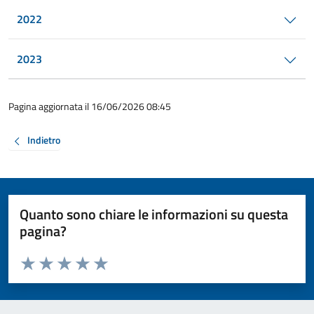
2022
2023
Pagina aggiornata il 16/06/2026 08:45
Indietro
Quanto sono chiare le informazioni su questa
pagina?
Valuta da 1 a 5 stelle la pagina
Valuta 1 stelle su 5
Valuta 2 stelle su 5
Valuta 3 stelle su 5
Valuta 4 stelle su 5
Valuta 5 stelle su 5