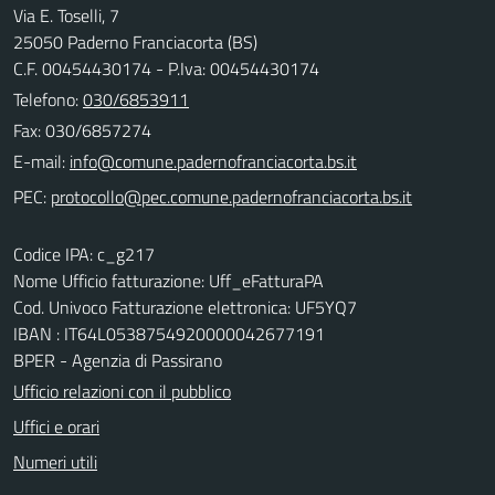
Via E. Toselli, 7
25050 Paderno Franciacorta (BS)
C.F. 00454430174 - P.Iva: 00454430174
Telefono:
030/6853911
Fax: 030/6857274
E-mail:
PEC:
Codice IPA: c_g217
Nome Ufficio fatturazione: Uff_eFatturaPA
Cod. Univoco Fatturazione elettronica: UF5YQ7
IBAN : IT64L0538754920000042677191
BPER - Agenzia di Passirano
Ufficio relazioni con il pubblico
Uffici e orari
Numeri utili