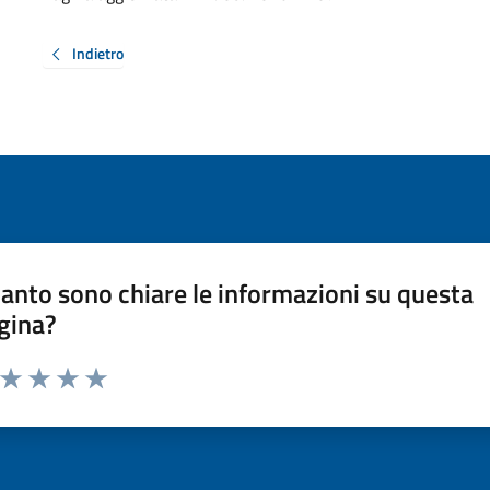
Indietro
anto sono chiare le informazioni su questa
gina?
a da 1 a 5 stelle la pagina
ta 1 stelle su 5
Valuta 2 stelle su 5
Valuta 3 stelle su 5
Valuta 4 stelle su 5
Valuta 5 stelle su 5