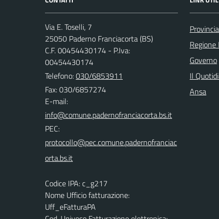
Via E. Toselli, 7
Provincia
25050 Paderno Franciacorta (BS)
Regione 
C.F. 00454430174 - P.Iva:
Governo
00454430174
Telefono:
030/6853911
Il Quotid
Fax: 030/6857274
Ansa
E-mail:
PEC:
Codice IPA: c_g217
Nome Ufficio fatturazione:
Uff_eFatturaPA
Cod. Univoco Fatturazione elettronica: