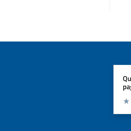
Qu
pa
Valut
Valu