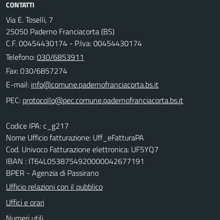
CONTATTI
Via E. Toselli, 7
25050 Paderno Franciacorta (BS)
C.F. 00454430174 - P.Iva: 00454430174
Telefono:
030/6853911
Fax: 030/6857274
E-mail:
PEC:
Codice IPA: c_g217
Nome Ufficio fatturazione: Uff_eFatturaPA
Cod. Univoco Fatturazione elettronica: UF5YQ7
IBAN : IT64L0538754920000042677191
BPER - Agenzia di Passirano
Ufficio relazioni con il pubblico
Uffici e orari
Numeri utili