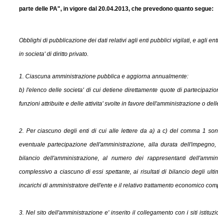
parte delle PA", in vigore dal 20.04.2013, che prevedono quanto segue:
Obblighi di pubblicazione dei dati relativi agli enti pubblici vigilati, e agli en
in societa' di diritto privato.
1. Ciascuna amministrazione pubblica e aggiorna annualmente:
b) l'elenco delle societa' di cui detiene direttamente quote di partecipazio
funzioni attribuite e delle attivita' svolte in favore dell'amministrazione o delle
2. Per ciascuno degli enti di cui alle lettere da a) a c) del comma 1 sono 
eventuale partecipazione dell'amministrazione, alla durata dell'impegno, 
bilancio dell'amministrazione, al numero dei rappresentanti dell'ammi
complessivo a ciascuno di essi spettante, ai risultati di bilancio degli ultimi 
incarichi di amministratore dell'ente e il relativo trattamento economico com
3. Nel sito dell'amministrazione e' inserito il collegamento con i siti istituz