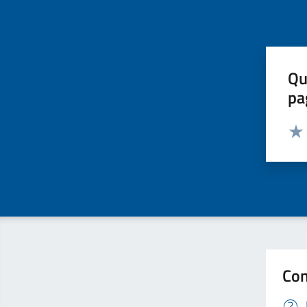
Qu
pa
Valut
Valu
Con