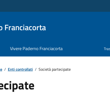
 Franciacorta
Vivere Paderno Franciacorta
Tra
te
/
Enti controllati
/
Società partecipate
ecipate