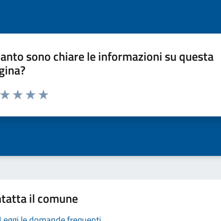
anto sono chiare le informazioni su questa
gina?
a da 1 a 5 stelle la pagina
ta 1 stelle su 5
Valuta 2 stelle su 5
Valuta 3 stelle su 5
Valuta 4 stelle su 5
Valuta 5 stelle su 5
tatta il comune
Leggi le domande frequenti