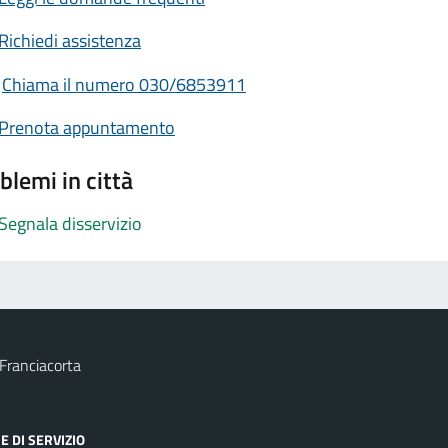
Richiedi assistenza
Chiama il numero 030/6853911
Prenota appuntamento
blemi in città
Segnala disservizio
Franciacorta
E DI SERVIZIO