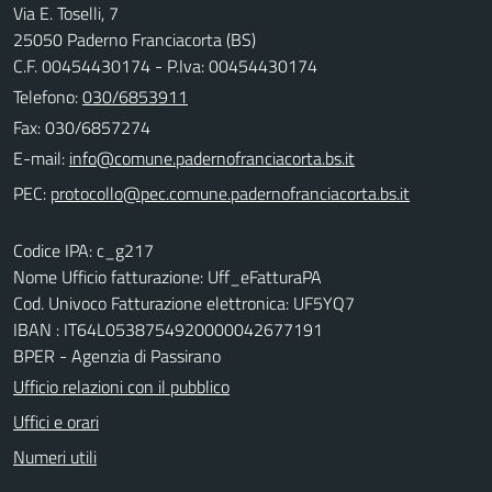
Via E. Toselli, 7
25050 Paderno Franciacorta (BS)
C.F. 00454430174 - P.Iva: 00454430174
Telefono:
030/6853911
Fax: 030/6857274
E-mail:
PEC:
Codice IPA: c_g217
Nome Ufficio fatturazione: Uff_eFatturaPA
Cod. Univoco Fatturazione elettronica: UF5YQ7
IBAN : IT64L0538754920000042677191
BPER - Agenzia di Passirano
Ufficio relazioni con il pubblico
Uffici e orari
Numeri utili