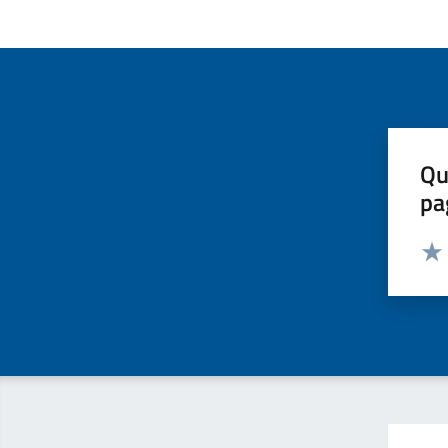
Qu
pa
Valut
Valu