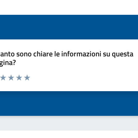
anto sono chiare le informazioni su questa
gina?
a da 1 a 5 stelle la pagina
ta 1 stelle su 5
Valuta 2 stelle su 5
Valuta 3 stelle su 5
Valuta 4 stelle su 5
Valuta 5 stelle su 5