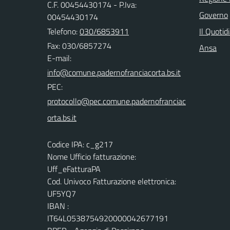
C.F. 00454430174 - P.Iva:
Governo
00454430174
Telefono:
030/6853911
Il Quotid
Fax: 030/6857274
Ansa
E-mail:
PEC:
Codice IPA: c_g217
Nome Ufficio fatturazione:
Uff_eFatturaPA
Cod. Univoco Fatturazione elettronica:
UF5YQ7
IBAN :
IT64L0538754920000042677191