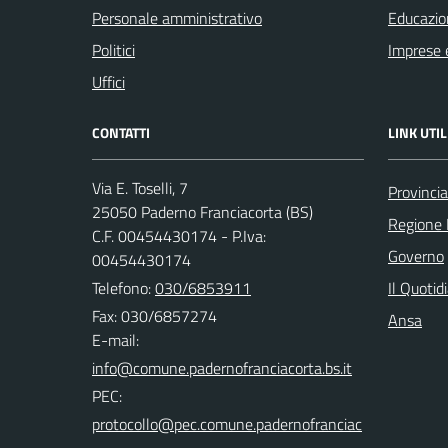
Personale amministrativo
Educazio
Politici
Imprese 
Uffici
CONTATTI
LINK UTIL
Via E. Toselli, 7
Provincia
25050 Paderno Franciacorta (BS)
Regione 
C.F. 00454430174 - P.Iva:
Governo
00454430174
Telefono:
030/6853911
Il Quotid
Fax: 030/6857274
Ansa
E-mail:
PEC: