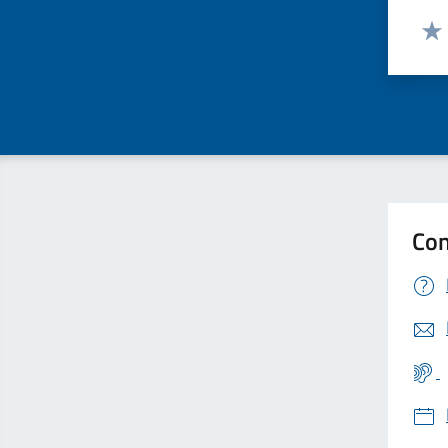
Valut
Valu
Con