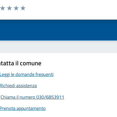
a da 1 a 5 stelle la pagina
ta 1 stelle su 5
Valuta 2 stelle su 5
Valuta 3 stelle su 5
Valuta 4 stelle su 5
Valuta 5 stelle su 5
tatta il comune
Leggi le domande frequenti
Richiedi assistenza
Chiama il numero 030/6853911
Prenota appuntamento