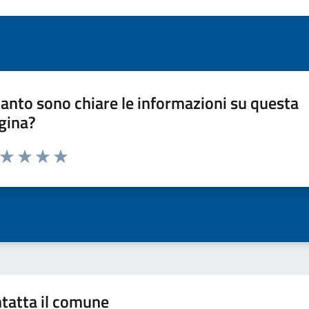
anto sono chiare le informazioni su questa
gina?
a da 1 a 5 stelle la pagina
ta 1 stelle su 5
Valuta 2 stelle su 5
Valuta 3 stelle su 5
Valuta 4 stelle su 5
Valuta 5 stelle su 5
tatta il comune