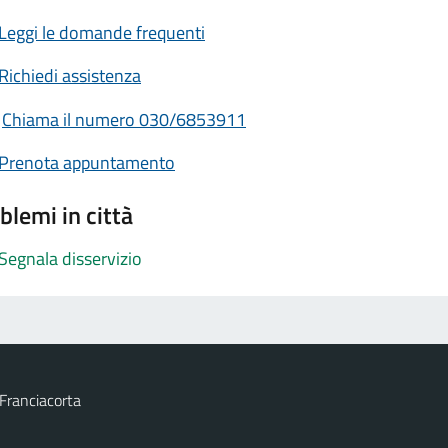
Leggi le domande frequenti
Richiedi assistenza
Chiama il numero 030/6853911
Prenota appuntamento
blemi in città
Segnala disservizio
Franciacorta