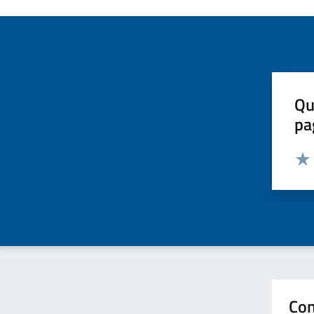
Qu
pa
Valut
Valu
Con