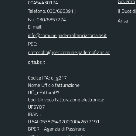
Governo
00454430174
Telefono:
030/6853911
Il Quotid
Fax: 030/6857274
Ansa
E-mail:
PEC:
Codice IPA: c_g217
Nome Ufficio fatturazione:
Uff_eFatturaPA
Cod. Univoco Fatturazione elettronica:
UF5YQ7
IBAN :
IT64L0538754920000042677191
BPER - Agenzia di Passirano