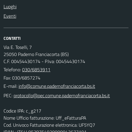
Luoghi
Eventi
CONTATTI
Via E. Toselli, 7
25050 Paderno Franciacorta (BS)
C.F. 00454430174 - P.Iva: 00454430174
Telefono:
030/6853911
Fax: 030/6857274
E-mail:
PEC:
Codice IPA: c_g217
Nome Ufficio fatturazione: Uff_eFatturaPA
Cod. Univoco Fatturazione elettronica: UF5YQ7
IBAN : IT64L0538754920000042677191