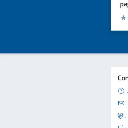
pa
Valut
Valu
Con