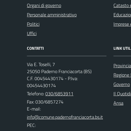
Organi di governo
Catasto e
Personale amministrativo
Educazio
Politici
Imprese 
Uffici
CONTATTI
LINK UTIL
Via E. Toselli, 7
Provincia
25050 Paderno Franciacorta (BS)
Regione 
C.F. 00454430174 - P.Iva:
Governo
00454430174
Telefono:
030/6853911
Il Quotid
Fax: 030/6857274
Ansa
E-mail:
PEC: