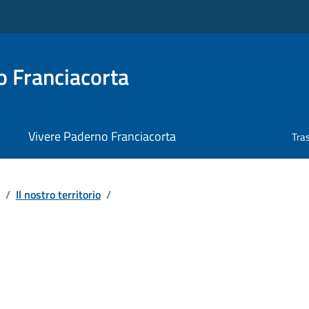
 Franciacorta
Vivere Paderno Franciacorta
Tra
/
Il nostro territorio
/