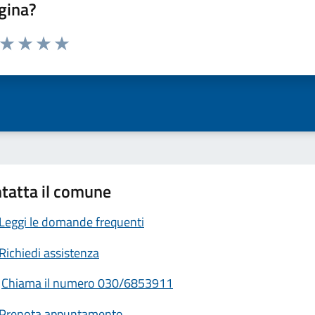
gina?
a da 1 a 5 stelle la pagina
ta 1 stelle su 5
Valuta 2 stelle su 5
Valuta 3 stelle su 5
Valuta 4 stelle su 5
Valuta 5 stelle su 5
tatta il comune
Leggi le domande frequenti
Richiedi assistenza
Chiama il numero 030/6853911
Prenota appuntamento