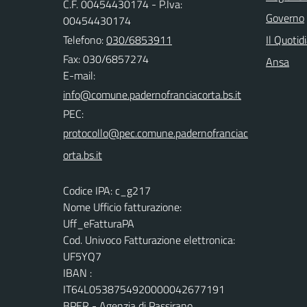
C.F. 00454430174 - P.Iva:
Governo
00454430174
Telefono:
030/6853911
Il Quotid
Fax: 030/6857274
Ansa
E-mail:
PEC:
Codice IPA: c_g217
Nome Ufficio fatturazione:
Uff_eFatturaPA
Cod. Univoco Fatturazione elettronica:
UF5YQ7
IBAN :
IT64L0538754920000042677191
BPER - Agenzia di Passirano