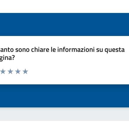
anto sono chiare le informazioni su questa
gina?
a da 1 a 5 stelle la pagina
ta 1 stelle su 5
Valuta 2 stelle su 5
Valuta 3 stelle su 5
Valuta 4 stelle su 5
Valuta 5 stelle su 5