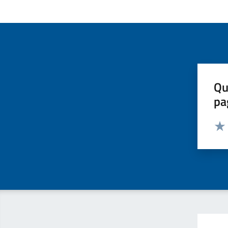
Qu
pa
Valut
Valu