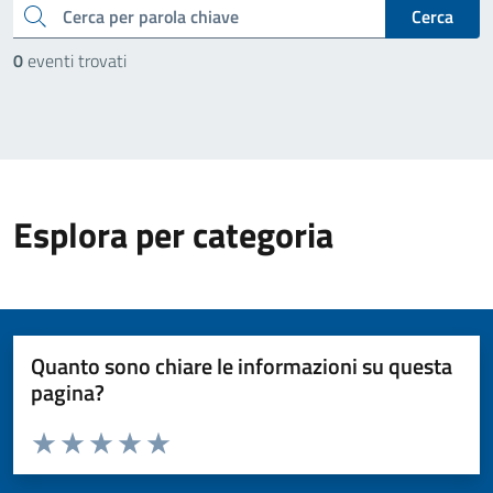
cerca
Cerca
0
eventi trovati
Esplora per categoria
Quanto sono chiare le informazioni su questa
pagina?
Valuta da 1 a 5 stelle la pagina
Valuta 1 stelle su 5
Valuta 2 stelle su 5
Valuta 3 stelle su 5
Valuta 4 stelle su 5
Valuta 5 stelle su 5