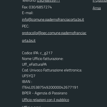
Telefono:
030/6853911
Il Quotid
Fax: 030/6857274
Ansa
E-mail:
PEC:
Codice IPA: c_g217
Nome Ufficio fatturazione:
Uff_eFatturaPA
Cod. Univoco Fatturazione elettronica:
UF5YQ7
IBAN :
IT64L0538754920000042677191
BPER - Agenzia di Passirano
Ufficio relazioni con il pubblico