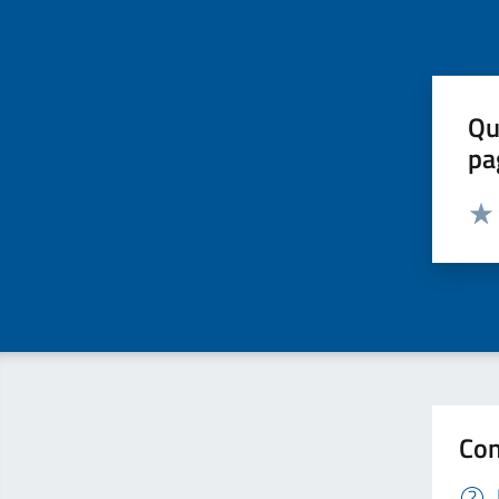
Qu
pa
Valut
Valu
Con