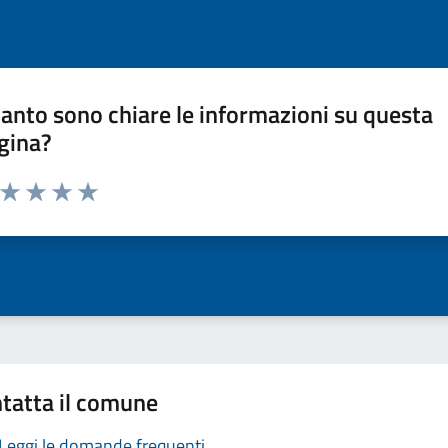
anto sono chiare le informazioni su questa
gina?
a da 1 a 5 stelle la pagina
ta 1 stelle su 5
Valuta 2 stelle su 5
Valuta 3 stelle su 5
Valuta 4 stelle su 5
Valuta 5 stelle su 5
tatta il comune
Leggi le domande frequenti