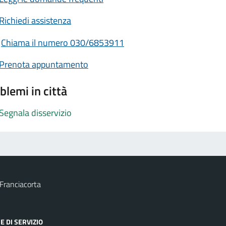
Richiedi assistenza
Chiama il numero 030/6853911
Prenota appuntamento
blemi in città
Segnala disservizio
Franciacorta
E DI SERVIZIO