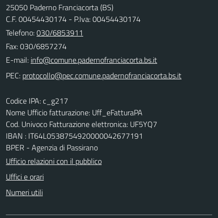
25050 Paderno Franciacorta (BS)
C.F. 00454430174 - P.Iva: 00454430174
Telefono:
030/6853911
Fax: 030/6857274
E-mail:
PEC:
Codice IPA: c_g217
Nome Ufficio fatturazione: Uff_eFatturaPA
Cod. Univoco Fatturazione elettronica: UF5YQ7
IBAN : IT64L0538754920000042677191
BPER - Agenzia di Passirano
Ufficio relazioni con il pubblico
Uffici e orari
Numeri utili