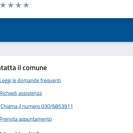
a da 1 a 5 stelle la pagina
ta 1 stelle su 5
Valuta 2 stelle su 5
Valuta 3 stelle su 5
Valuta 4 stelle su 5
Valuta 5 stelle su 5
tatta il comune
Leggi le domande frequenti
Richiedi assistenza
Chiama il numero 030/6853911
Prenota appuntamento