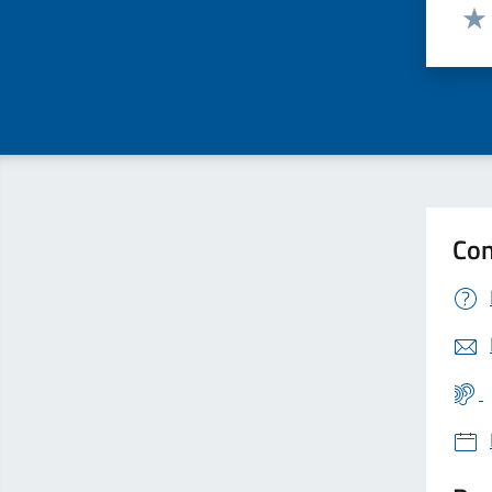
Valut
Valu
Con