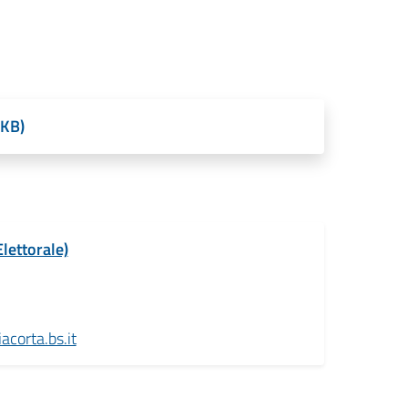
 KB)
Elettorale)
corta.bs.it