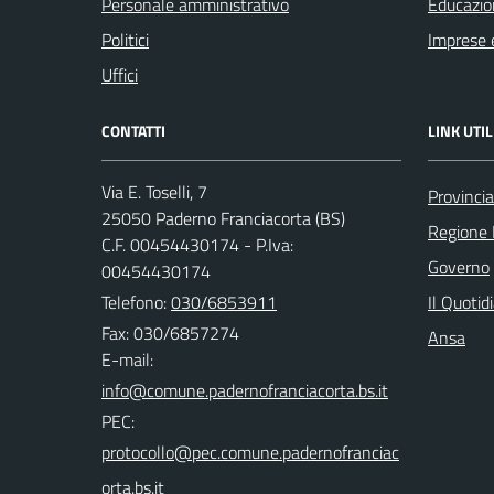
Personale amministrativo
Educazio
Politici
Imprese 
Uffici
CONTATTI
LINK UTIL
Via E. Toselli, 7
Provincia
25050 Paderno Franciacorta (BS)
Regione 
C.F. 00454430174 - P.Iva:
Governo
00454430174
Telefono:
030/6853911
Il Quotid
Fax: 030/6857274
Ansa
E-mail:
PEC: