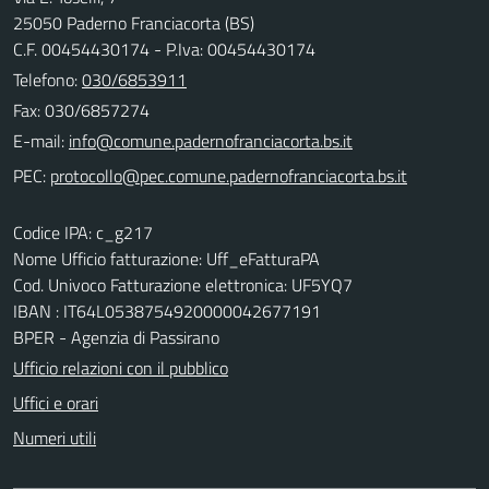
25050 Paderno Franciacorta (BS)
C.F. 00454430174 - P.Iva: 00454430174
Telefono:
030/6853911
Fax: 030/6857274
E-mail:
PEC:
Codice IPA: c_g217
Nome Ufficio fatturazione: Uff_eFatturaPA
Cod. Univoco Fatturazione elettronica: UF5YQ7
IBAN : IT64L0538754920000042677191
BPER - Agenzia di Passirano
Ufficio relazioni con il pubblico
Uffici e orari
Numeri utili