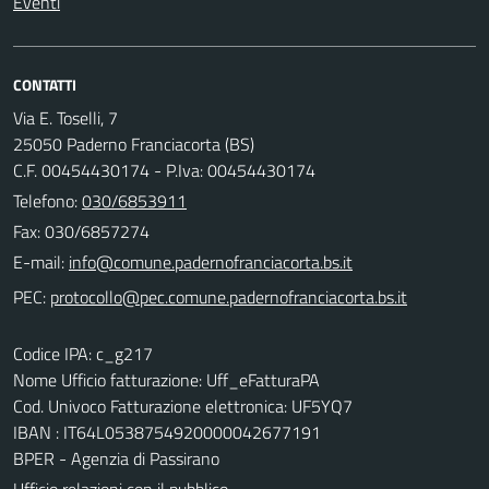
Eventi
CONTATTI
Via E. Toselli, 7
25050 Paderno Franciacorta (BS)
C.F. 00454430174 - P.Iva: 00454430174
Telefono:
030/6853911
Fax: 030/6857274
E-mail:
PEC:
Codice IPA: c_g217
Nome Ufficio fatturazione: Uff_eFatturaPA
Cod. Univoco Fatturazione elettronica: UF5YQ7
IBAN : IT64L0538754920000042677191
BPER - Agenzia di Passirano
Ufficio relazioni con il pubblico