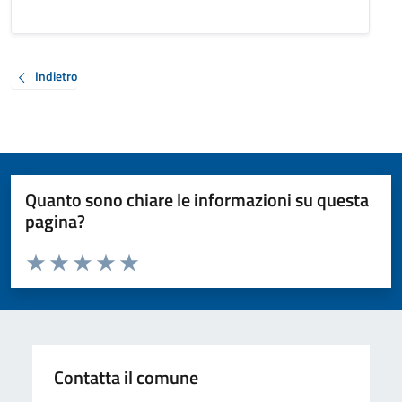
Indietro
Quanto sono chiare le informazioni su questa
pagina?
Valuta da 1 a 5 stelle la pagina
Valuta 1 stelle su 5
Valuta 2 stelle su 5
Valuta 3 stelle su 5
Valuta 4 stelle su 5
Valuta 5 stelle su 5
Contatta il comune