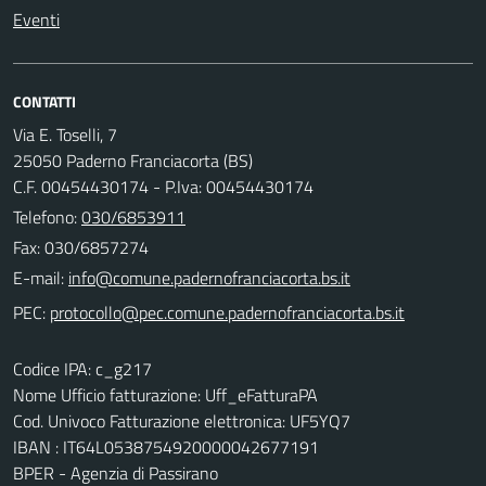
Eventi
CONTATTI
Via E. Toselli, 7
25050 Paderno Franciacorta (BS)
C.F. 00454430174 - P.Iva: 00454430174
Telefono:
030/6853911
Fax: 030/6857274
E-mail:
PEC:
Codice IPA: c_g217
Nome Ufficio fatturazione: Uff_eFatturaPA
Cod. Univoco Fatturazione elettronica: UF5YQ7
IBAN : IT64L0538754920000042677191
BPER - Agenzia di Passirano