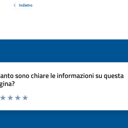
Indietro
anto sono chiare le informazioni su questa
gina?
a da 1 a 5 stelle la pagina
ta 1 stelle su 5
Valuta 2 stelle su 5
Valuta 3 stelle su 5
Valuta 4 stelle su 5
Valuta 5 stelle su 5