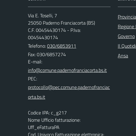
Via E. Toselli, 7
Provincia
25050 Paderno Franciacorta (BS)
Regione 
C.F. 00454430174 - P.Iva:
Governo
00454430174
Telefono:
030/6853911
Il Quotid
Fax: 030/6857274
Ansa
E-mail:
PEC:
Codice IPA: c_g217
Nome Ufficio fatturazione:
Uff_eFatturaPA
Cod. Univoco Fatturazione elettronica: