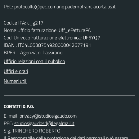
PEC:
Codice IPA: c_g217
Nome Ufficio fatturazione: Uff_eFatturaPA
Cod. Univoco Fatturazione elettronica: UF5YQ7
IBAN : IT64L0538754920000042677191
BPER - Agenzia di Passirano
Ufficio relazioni con il pubblico
Uffici e orari
Numeri utili
CONTATTI D.P.O.
E-mail:
PEC:
Sig. TRINCHERO ROBERTO
Il Responsabile della protezione dei dati personali può essere