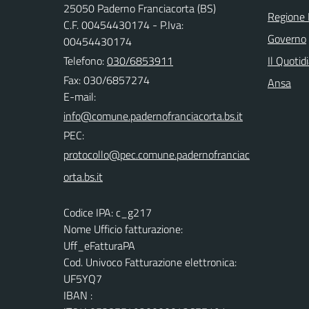
25050 Paderno Franciacorta (BS)
Regione 
C.F. 00454430174 - P.Iva:
Governo
00454430174
Telefono:
030/6853911
Il Quotid
Fax: 030/6857274
Ansa
E-mail:
PEC:
Codice IPA: c_g217
Nome Ufficio fatturazione:
Uff_eFatturaPA
Cod. Univoco Fatturazione elettronica:
UF5YQ7
IBAN :