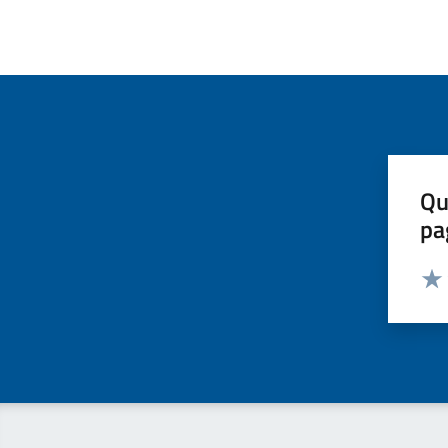
Qu
pa
Valut
Valu