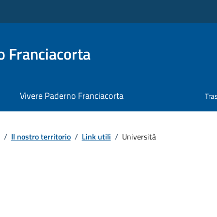
 Franciacorta
Vivere Paderno Franciacorta
Tra
/
Il nostro territorio
/
Link utili
/
Università