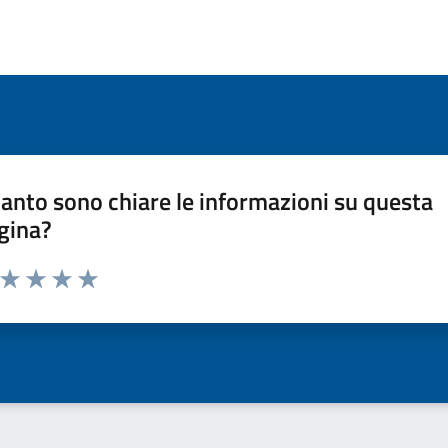
anto sono chiare le informazioni su questa
gina?
a da 1 a 5 stelle la pagina
ta 1 stelle su 5
Valuta 2 stelle su 5
Valuta 3 stelle su 5
Valuta 4 stelle su 5
Valuta 5 stelle su 5