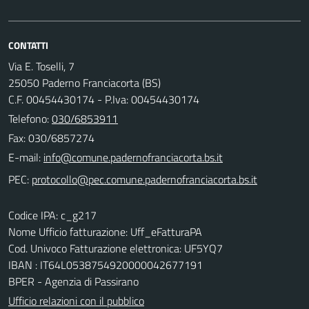
CONTATTI
Via E. Toselli, 7
25050 Paderno Franciacorta (BS)
C.F. 00454430174 - P.Iva: 00454430174
Telefono:
030/6853911
Fax: 030/6857274
E-mail:
PEC:
Codice IPA: c_g217
Nome Ufficio fatturazione: Uff_eFatturaPA
Cod. Univoco Fatturazione elettronica: UF5YQ7
IBAN : IT64L0538754920000042677191
BPER - Agenzia di Passirano
Ufficio relazioni con il pubblico