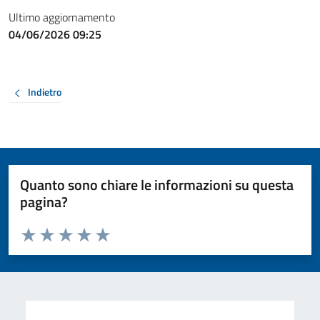
Ultimo aggiornamento
04/06/2026 09:25
Indietro
Quanto sono chiare le informazioni su questa
pagina?
Valuta da 1 a 5 stelle la pagina
Valuta 1 stelle su 5
Valuta 2 stelle su 5
Valuta 3 stelle su 5
Valuta 4 stelle su 5
Valuta 5 stelle su 5