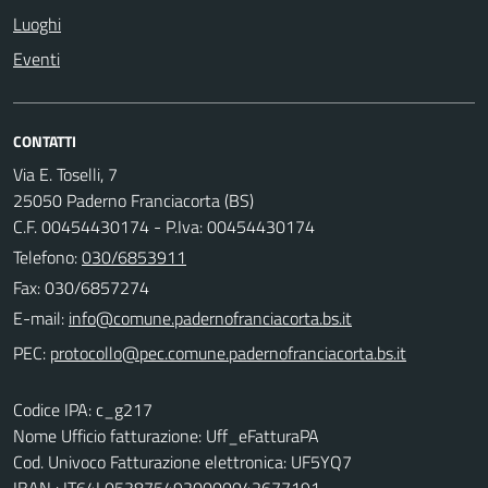
Luoghi
Eventi
CONTATTI
Via E. Toselli, 7
25050 Paderno Franciacorta (BS)
C.F. 00454430174 - P.Iva: 00454430174
Telefono:
030/6853911
Fax: 030/6857274
E-mail:
PEC:
Codice IPA: c_g217
Nome Ufficio fatturazione: Uff_eFatturaPA
Cod. Univoco Fatturazione elettronica: UF5YQ7
IBAN : IT64L0538754920000042677191