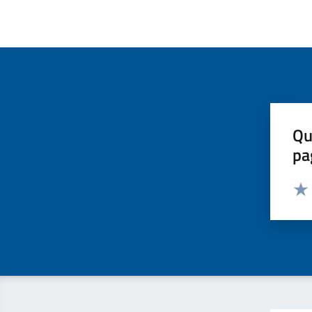
Qu
pa
Valut
Valu