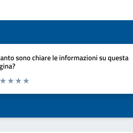
anto sono chiare le informazioni su questa
gina?
a da 1 a 5 stelle la pagina
ta 1 stelle su 5
Valuta 2 stelle su 5
Valuta 3 stelle su 5
Valuta 4 stelle su 5
Valuta 5 stelle su 5