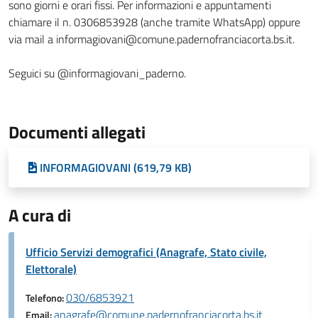
sono giorni e orari fissi. Per informazioni e appuntamenti
chiamare il n. 0306853928 (anche tramite WhatsApp) oppure
via mail a informagiovani@comune.padernofranciacorta.bs.it.
Seguici su @informagiovani_paderno.
Documenti allegati
INFORMAGIOVANI (619,79 KB)
A cura di
Ufficio Servizi demografici (Anagrafe, Stato civile,
Elettorale)
030/6853921
Telefono:
anagrafe@comune.padernofranciacorta.bs.it
Email: