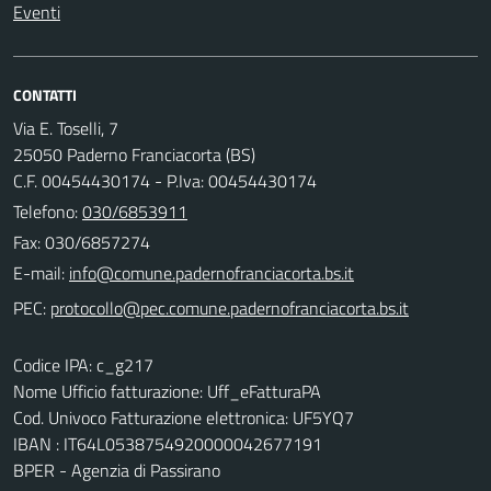
Eventi
CONTATTI
Via E. Toselli, 7
25050 Paderno Franciacorta (BS)
C.F. 00454430174 - P.Iva: 00454430174
Telefono:
030/6853911
Fax: 030/6857274
E-mail:
PEC:
Codice IPA: c_g217
Nome Ufficio fatturazione: Uff_eFatturaPA
Cod. Univoco Fatturazione elettronica: UF5YQ7
IBAN : IT64L0538754920000042677191
BPER - Agenzia di Passirano